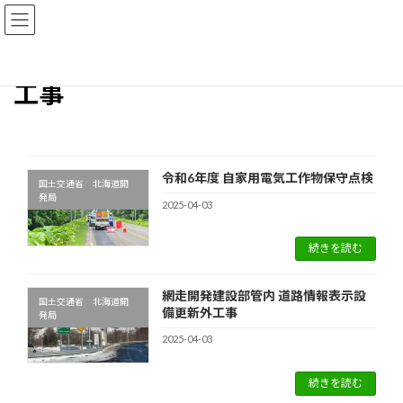
コ
ナ
ン
ビ
テ
ゲ
ン
ー
ツ
シ
工事
へ
ョ
ス
ン
キ
に
ッ
移
プ
動
令和6年度 自家用電気工作物保守点検
国土交通省 北海道開
発局
2025-04-03
続きを読む
網走開発建設部管内 道路情報表示設
国土交通省 北海道開
備更新外工事
発局
2025-04-03
続きを読む