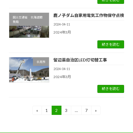
鹿ノ子ダム自家用電気工作物保守点検
国土交通省 北海道開
発局
2024-04-11
2024年3月
続きを読む
留辺蘂自治区LED灯切替工事
北見市
2024-04-11
2024年3月
続きを読む
投
«
1
2
3
…
7
»
固
固
固
固
定
定
定
定
稿
ペ
ペ
ペ
ペ
ー
ー
ー
ー
の