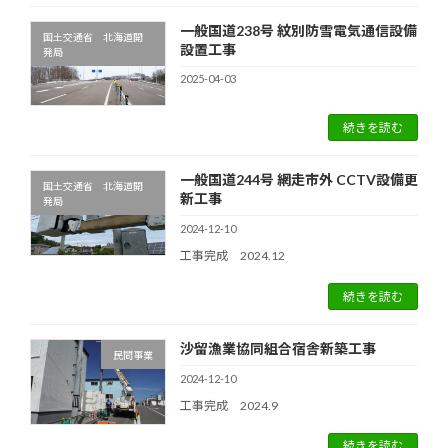
一般国道238号 紋別防雪電気通信設備
国土交通省 北海道開
設置工事
発局
2025-04-03
続きを読む
一般国道244号 網走市外 CCTV設備更
国土交通省 北海道開
新工事
発局
2024-12-10
工事完成 2024.12
続きを読む
沙留漁業協同組合宿舎新築工事
民間事業
2024-12-10
工事完成 2024.9
続きを読む